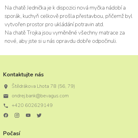
Na chatě Jednička je k dispozici nová myčka nádobí a
sporák, kuchyň celkově prošla přestavbou, přičemž byl
vytvořen prostor pro ukládání potravin atd.
Na chatě Trojka jsou vyměněné všechny matrace za
nové, aby jste si u nás opravdu dobře odpočinuli.
Kontaktujte nás
Štědrákova Lhota 78
(
56
,
79
)
ondrej.bank@bevagus.com
+420 602629149
.
.
.
.
Počasí