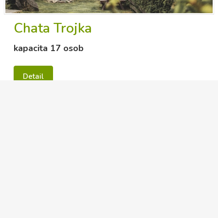
Chata Trojka
kapacita 17 osob
Detail
novinky
23.1.2023
Na chatě Jednička je k dispozici nová myčka nádobí a
sporák, kuchyň celkově prošla přestavbou, přičemž byl
vytvořen prostor pro ukládání potravin atd.