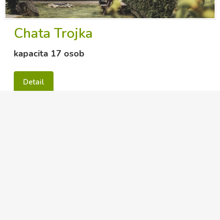
Chata Trojka
kapacita 17 osob
Detail
novinky
23.1.2023
Na chatě Jednička je k dispozici nová myčka nádobí a
sporák, kuchyň celkově prošla přestavbou, přičemž byl
vytvořen prostor pro ukládání potravin atd.