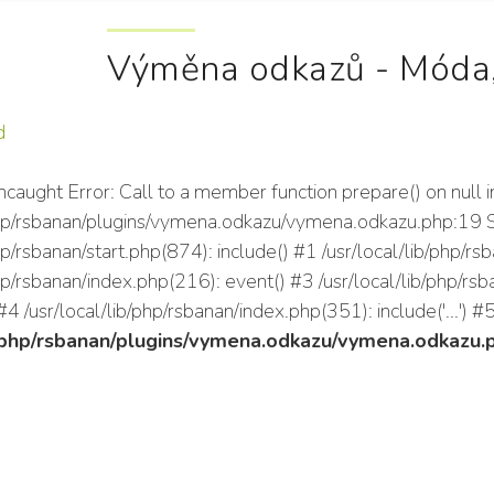
Výměna odkazů - Móda,
d
ncaught Error: Call to a member function prepare() on null i
/php/rsbanan/plugins/vymena.odkazu/vymena.odkazu.php:19 S
php/rsbanan/start.php(874): include() #1 /usr/local/lib/php
php/rsbanan/index.php(216): event() #3 /usr/local/lib/php/r
 /usr/local/lib/php/rsbanan/index.php(351): include('...') #
b/php/rsbanan/plugins/vymena.odkazu/vymena.odkazu.