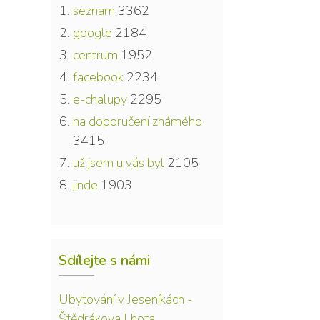
seznam
3362
google
2184
centrum
1952
facebook
2234
e-chalupy
2295
na doporučení známého
3415
už jsem u vás byl
2105
jinde
1903
Sdílejte s námi
Ubytování v Jeseníkách -
Štědrákova Lhota