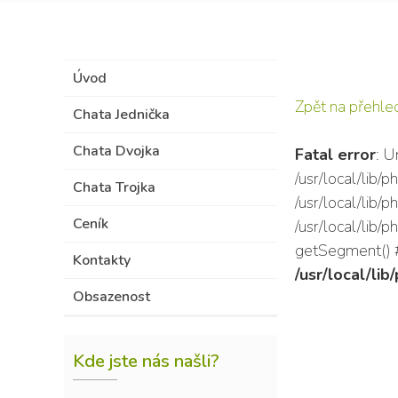
Úvod
Zpět na přehle
Chata Jednička
Chata Dvojka
Fatal error
: U
/usr/local/lib
Chata Trojka
/usr/local/lib/
Ceník
/usr/local/lib/
getSegment() #4
Kontakty
/usr/local/li
Obsazenost
Kde jste nás našli?