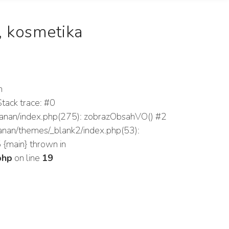
 kosmetika
n
tack trace: #0
/rsbanan/index.php(275): zobrazObsahVO() #2
sbanan/themes/_blank2/index.php(53):
5 {main} thrown in
php
on line
19