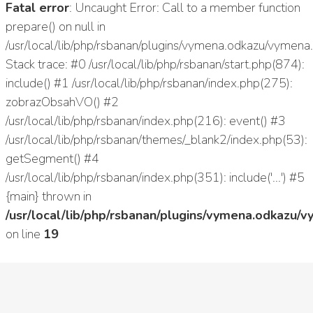
Fatal error
: Uncaught Error: Call to a member function
prepare() on null in
/usr/local/lib/php/rsbanan/plugins/vymena.odkazu/vymen
Stack trace: #0 /usr/local/lib/php/rsbanan/start.php(874):
include() #1 /usr/local/lib/php/rsbanan/index.php(275):
zobrazObsahVO() #2
/usr/local/lib/php/rsbanan/index.php(216): event() #3
/usr/local/lib/php/rsbanan/themes/_blank2/index.php(53):
getSegment() #4
/usr/local/lib/php/rsbanan/index.php(351): include('...') #5
{main} thrown in
/usr/local/lib/php/rsbanan/plugins/vymena.odkazu/
on line
19