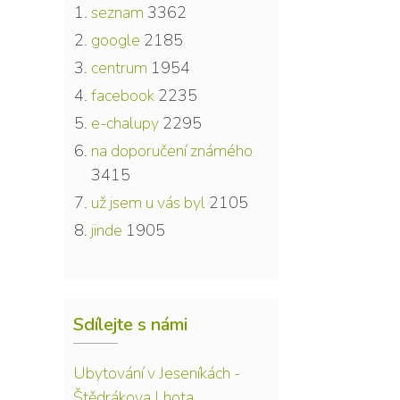
seznam
3362
google
2185
centrum
1954
facebook
2235
e-chalupy
2295
na doporučení známého
3415
už jsem u vás byl
2105
jinde
1905
Sdílejte s námi
Ubytování v Jeseníkách -
Štědrákova Lhota