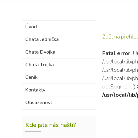
Úvod
Zpět na přehle
Chata Jednička
Chata Dvojka
Fatal error
: U
/usr/local/lib
Chata Trojka
/usr/local/lib/
Ceník
/usr/local/lib/
getSegment() #4
Kontakty
/usr/local/li
Obsazenost
Kde jste nás našli?