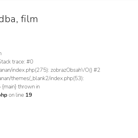
ba, film
n
tack trace: #0
/rsbanan/index.php(275): zobrazObsahVO() #2
sbanan/themes/_blank2/index.php(53):
5 {main} thrown in
php
on line
19