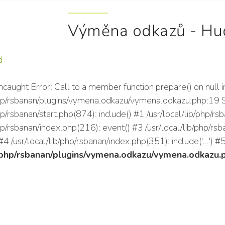
Výměna odkazů - Hud
d
ncaught Error: Call to a member function prepare() on null i
/php/rsbanan/plugins/vymena.odkazu/vymena.odkazu.php:19 S
php/rsbanan/start.php(874): include() #1 /usr/local/lib/php
php/rsbanan/index.php(216): event() #3 /usr/local/lib/php/r
 /usr/local/lib/php/rsbanan/index.php(351): include('...') #
b/php/rsbanan/plugins/vymena.odkazu/vymena.odkazu.